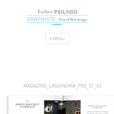
≡ MENU
MAGAZINE_LASIGNORIA_P50_51_V2