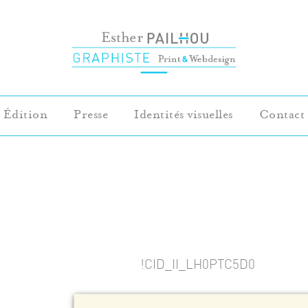
Édition
Presse
Identités visuelles
Contact
!CID_II_LH0PTC5D0